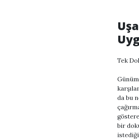
Uşa
Uyg
Tek Do
Günümüz
karşıla
da bu n
çağırma
göstere
bir dok
istediği