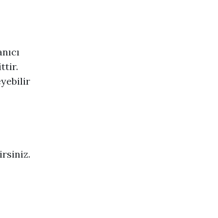
anıcı
tir.
yebilir
rsiniz.