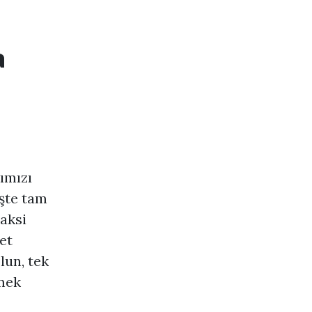
a
ımızı
İşte tam
taksi
et
lun, tek
tmek