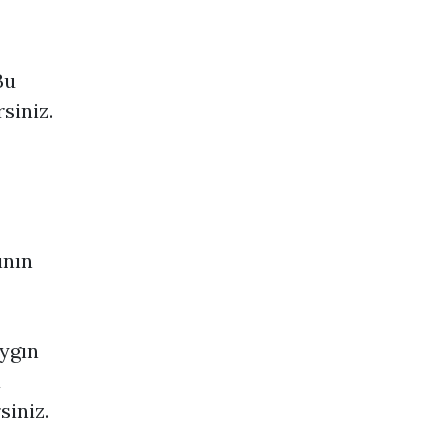
Bu
siniz.
ının
aygın
a
siniz.