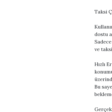
Taksi Ç
Kullanı
dostu a
Sadece 
ve taks
Hızlı E
konumun
üzerind
Bu saye
beklem
Gerçek