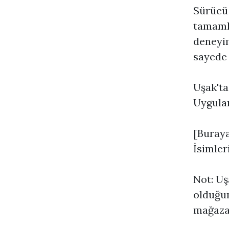
Sürücü 
tamamla
deneyim
sayede 
Uşak'ta
Uygula
[Buraya
İsimler
Not: Uş
olduğun
mağazas