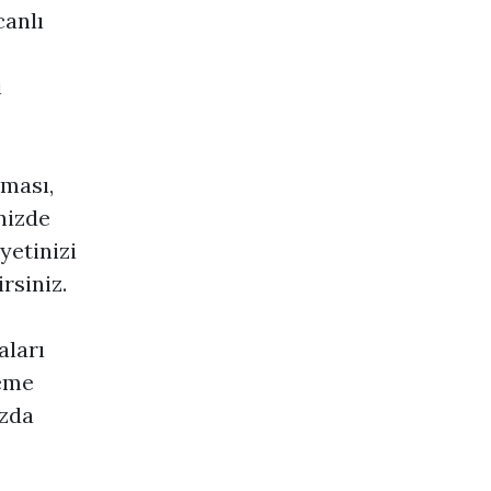
canlı
i
ması,
nizde
yetinizi
rsiniz.
aları
deme
ızda