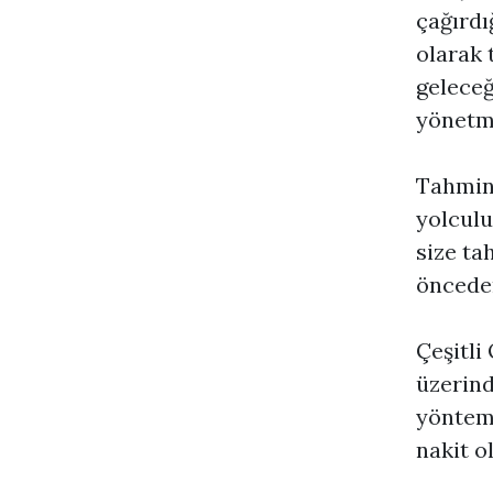
çağırdı
olarak 
geleceğ
yönetme
Tahmini
yolculu
size ta
önceden
Çeşitli
üzerind
yönteml
nakit o